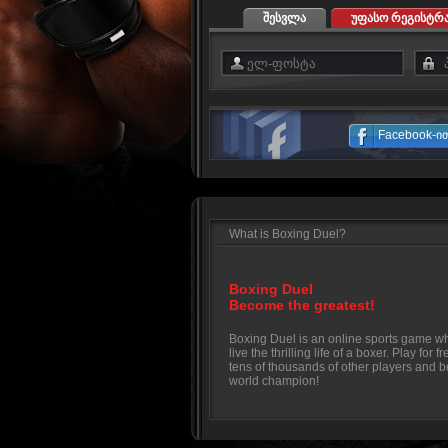
შესვლა
უფასო რეგისტრა
Facebook-ი
What is Boxing Duel?
Boxing Duel
Become the greatest!
Boxing Duel is an online sports game w
live the thrilling life of a boxer. Play for f
tens of thousands of other players and 
world champion!