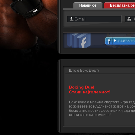
Најави се
Бесплатна ре
Најави се п
Што е Бокс Дуел?
Boxing Duel
Стани најголемиот!
Бокс Дуел е мрежна спортска игра ка
го живеете возбудливиот живот на бок
бесплатно против десетици илјади др
стани светски шампион!