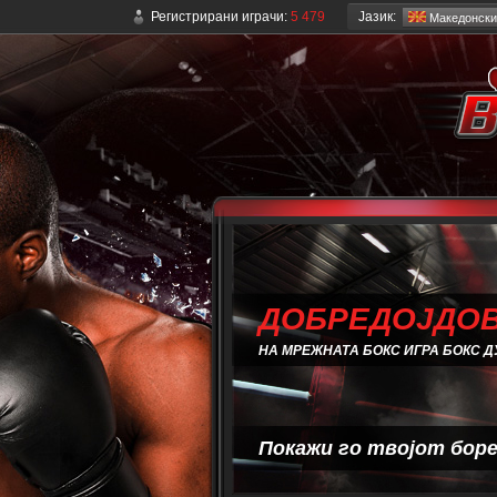
Јазик:
Регистрирани играчи:
5 479
Mакедонски
ДОБРЕДОЈДОВ
НА МРЕЖНАТА БОКС ИГРА БОКС Д
Покажи го твојот боре