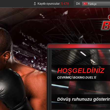
Dil:
Kayıtlı oyuncular:
5 479
Türkçe
HOŞGELDİNİZ
ÇEVRİMİÇİ BOXING DUEL'E
Dövüş ruhunuzu gösterin