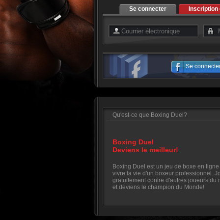
Se connecter
Inscription 
Se connecte
Qu'est-ce que Boxing Duel?
Boxing Duel
Deviens le meilleur!
Boxing Duel est un jeu de boxe en ligne
vivre la vie d'un boxeur professionnel. J
gratuitement contre d'autres joueurs du
et deviens le champion du Monde!