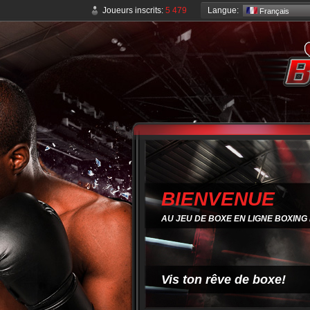
Langue:
Joueurs inscrits:
5 479
Français
BIENVENUE
AU JEU DE BOXE EN LIGNE BOXING
Vis ton rêve de boxe!