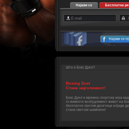
Најави се
Бесплатна ре
Најави се п
Што е Бокс Дуел?
Boxing Duel
Стани најголемиот!
Бокс Дуел е мрежна спортска игра ка
го живеете возбудливиот живот на бок
бесплатно против десетици илјади др
стани светски шампион!