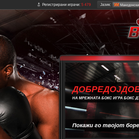
Јазик:
Регистрирани играчи:
5 479
Mакедонски
ДОБРЕДОЈДОВ
НА МРЕЖНАТА БОКС ИГРА БОКС Д
Покажи го твојот боре