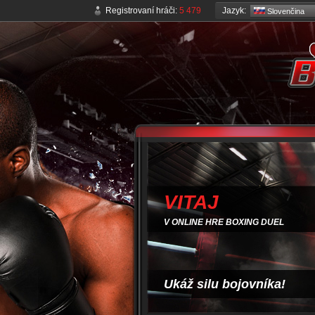
Jazyk:
Registrovaní hráči:
5 479
Slovenčina
VITAJ
V ONLINE HRE BOXING DUEL
Ukáž silu bojovníka!