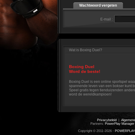
Wachtwoord vergeten
E-mail :
Wat is Boxing Duel?
Boxing Duel
Word de beste!
Boxing Duel is een online sportspel waar
spannende leven van een bokser kunt b
Speel gratis tegen tienduizenden ander
word de wereldkampioen!
Privacybeleid
|
Algemen
Partners:
PowerPlay Manager 
Copyright © 2011-2026 -
POWERPLAY 