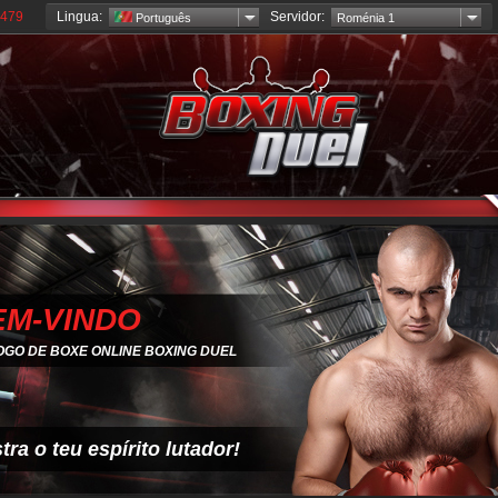
Lingua:
Servidor:
 479
Português
Roménia 1
EM-VINDO
OGO DE BOXE ONLINE BOXING DUEL
ra o teu espírito lutador!