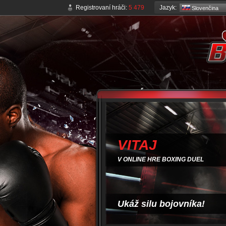
Jazyk:
Registrovaní hráči:
5 479
Slovenčina
VITAJ
V ONLINE HRE BOXING DUEL
Ukáž silu bojovníka!