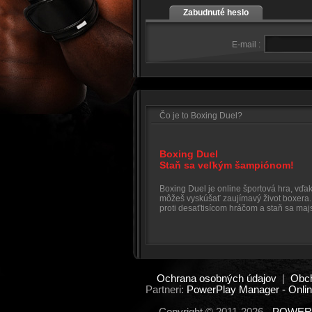
Zabudnuté heslo
E-mail :
Čo je to Boxing Duel?
Boxing Duel
Staň sa veľkým šampiónom!
Boxing Duel je online športová hra, vďaka
môžeš vyskúšať zaujímavý život boxera.
proti desaťtisícom hráčom a staň sa maj
Ochrana osobných údajov
|
Obc
Partneri:
PowerPlay Manager - Onlin